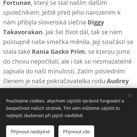
Fortunae
, který se stal naším dalším
společníkem. Ještě před jeho narozením k
nám přibyla slovenská slečna
Diggy
Takavorakan
. Jak šel život dál, tak se nám
postupně naše smečka měnila. Její součástí se
stala také
Rania Gasko Prim
, se kterou jsme
do chovu nepočítali, ale i tak se nesmazatelně
zapsala do naší minulosti. Zatím posledním
členem je naše pokračovatelka rodu
Audrey
Estrella Alma
, která je vnučkou našeho
Arsise.
Používáme cookies, abychom zajistili správné fungování a
bezpečnost našich stránek. Tím vám můžeme zajistit tu
nejlepší zkušenost při jejich návštěvě.
Přijmout nezbytné
Přijmout vše
Vytvořeno službou
Webnode
Cookies