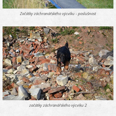
Začátky záchranářského výcviku - poslušnost
začátky záchranářského výcviku 2